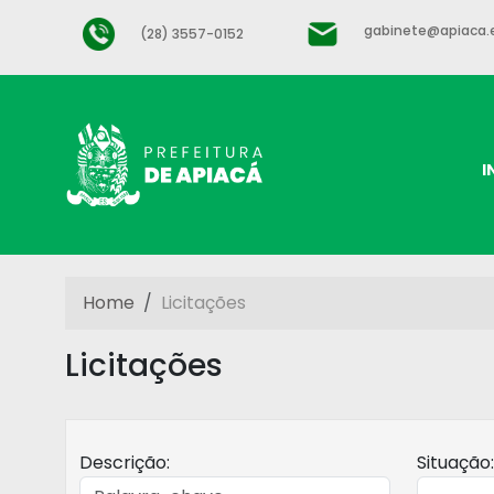
gabinete@apiaca.e
(28) 3557-0152
I
Home
Licitações
Licitações
Descrição:
Situação: