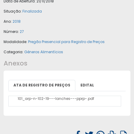
Data de Abertura:
21/11/2018
Situação:
Finalizada
Ano:
2018
Número:
27
Modalidade:
Pregão Presencial para Registro de Preços
Categoria:
Gêneros Alimentícios
Anexos
ATA DE REGISTRO DE PREÇOS
EDITAL
101_arp-n-102-19---lanches---pprp-.pdf