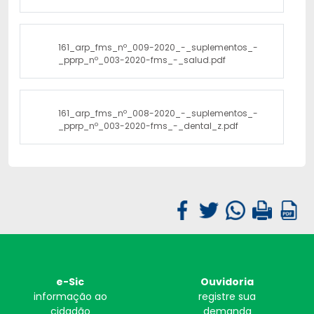
161_arp_fms_nº_009-2020_-_suplementos_-
_pprp_nº_003-2020-fms_-_salud.pdf
161_arp_fms_nº_008-2020_-_suplementos_-
_pprp_nº_003-2020-fms_-_dental_z.pdf
e-Sic
Ouvidoria
informação ao
registre sua
cidadão
demanda