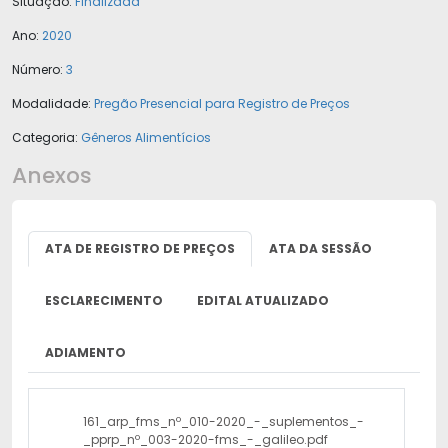
Situação:
Finalizada
Ano:
2020
Número:
3
Modalidade:
Pregão Presencial para Registro de Preços
Categoria:
Gêneros Alimentícios
Anexos
ATA DE REGISTRO DE PREÇOS
ATA DA SESSÃO
ESCLARECIMENTO
EDITAL ATUALIZADO
ADIAMENTO
161_arp_fms_nº_010-2020_-_suplementos_-
_pprp_nº_003-2020-fms_-_galileo.pdf