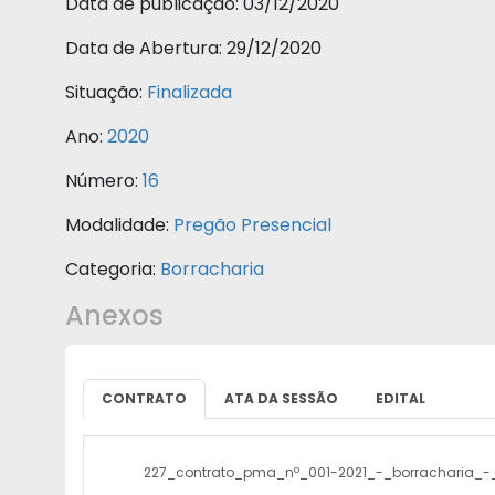
Data de publicação:
03/12/2020
Data de Abertura:
29/12/2020
Situação:
Finalizada
Ano:
2020
Número:
16
Modalidade:
Pregão Presencial
Categoria:
Borracharia
Anexos
CONTRATO
ATA DA SESSÃO
EDITAL
227_contrato_pma_nº_001-2021_-_borracharia_-