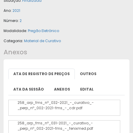
Situação:
Finalizada
Ano:
2021
Número:
2
Modalidade:
Pregão Eletrônico
Categoria:
Material de Curativo
Anexos
ATA DE REGISTRO DE PREÇOS
OUTROS
ATA DA SESSÃO
ANEXOS
EDITAL
258_arp_fms_nº_032-2021_-_curativo_-
_perp_nº_002-2021-fms_-_cdr.pdf
258_arp_fms_nº_031-2021_-_curativo_-
_perp_nº_002-2021-fms_-_fenixmed.pdf