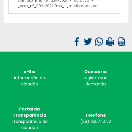
258_arp_fms_nº_024-2021_-_curativo_-
_perp_nº_002-2021-fms_-_medbrands.pdf
e-Sic
Ouvidoria
informação ao
registre sua
cidadão
demanda
Portal da
Transparência
Telefone
Transparência ao
(28) 3557-0152
cidadão