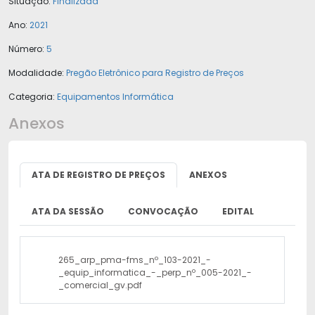
Situação:
Finalizada
Ano:
2021
Número:
5
Modalidade:
Pregão Eletrônico para Registro de Preços
Categoria:
Equipamentos Informática
Anexos
ATA DE REGISTRO DE PREÇOS
ANEXOS
ATA DA SESSÃO
CONVOCAÇÃO
EDITAL
265_arp_pma-fms_nº_103-2021_-
_equip_informatica_-_perp_nº_005-2021_-
_comercial_gv.pdf