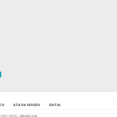
ICO
ATA DA SESSÃO
EDITAL
º 002-2023 - BRUNO.pdf