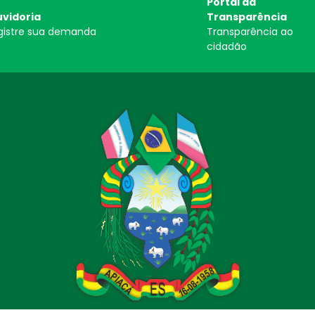
Portal da
vidoria
Transparência
gistre sua demanda
Transparência ao
cidadão