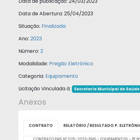
Data de publicação:
24/03/2023
Data de Abertura:
25/04/2023
Situação:
Finalizada
Ano:
2023
Número:
2
Modalidade:
Pregão Eletrônico
Categoria:
Equipamento
Licitação Vinculada à:
Secretaria Municipal de Saúde
Anexos
CONTRATO
RELATÓRIO / RESULTADO P. ELETRÔN
CONTRATO FMS Nº 025-2023-FMS - EQUIPAMENTOS - PE N