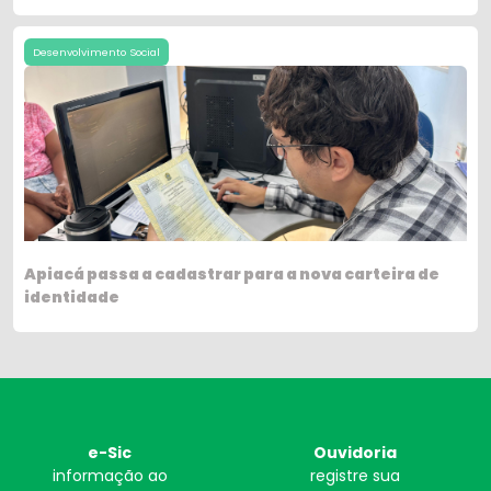
Desenvolvimento Social
Apiacá passa a cadastrar para a nova carteira de
identidade
e-Sic
Ouvidoria
informação ao
registre sua