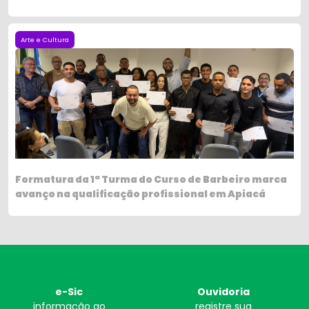
Arte e Cultura
Formatura da 1ª Turma do Curso de Barbeiro marca
avanço na qualificação profissional em Apiacá
e-Sic
Ouvidoria
informação ao
registre sua