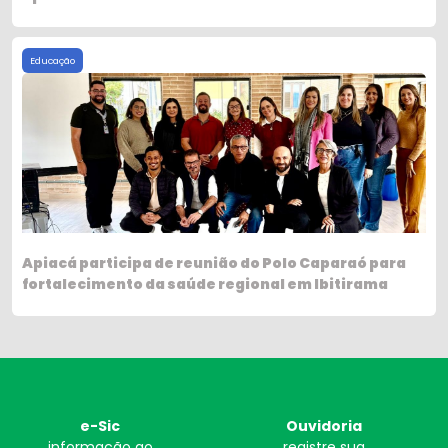
Educação
Apiacá participa de reunião do Polo Caparaó para
fortalecimento da saúde regional em Ibitirama
e-Sic
Ouvidoria
informação ao
registre sua