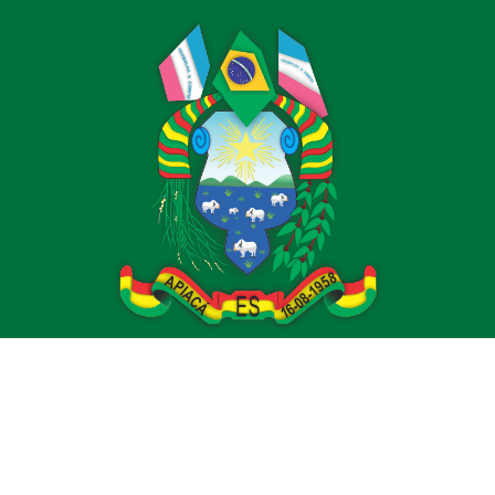
Prefeitura Municipal de Apiacá
Alameda Dr. Moacyr Tardin Figueiredo, s/n - Centro
CEP: 29.450-000