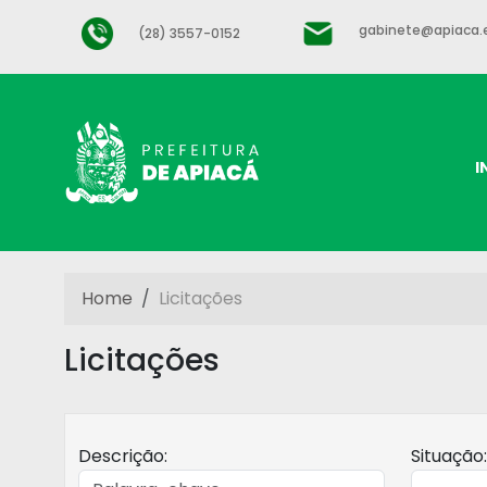
gabinete@apiaca.e
(28) 3557-0152
I
Home
Licitações
Licitações
Descrição:
Situação: