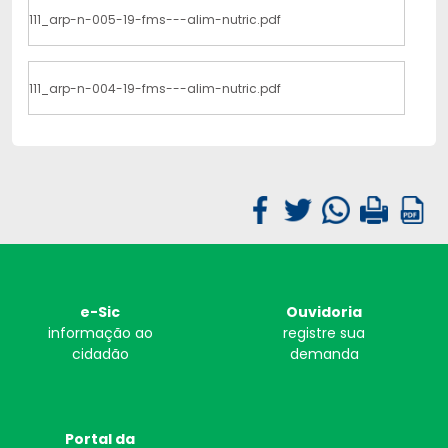
111_arp-n-005-19-fms---alim-nutric.pdf
111_arp-n-004-19-fms---alim-nutric.pdf
e-Sic
Ouvidoria
informação ao
registre sua
cidadão
demanda
Portal da