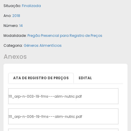
Situação:
Finalizada
Ano:
2018
Número:
14
Modalidade:
Pregão Presencial para Registro de Preços
Categoria:
Gêneros Alimentícios
Anexos
ATA DE REGISTRO DE PREÇOS
EDITAL
111_arp-n-003-19-fms---alim-nutric.pdf
111_arp-n-006-19-fms---alim-nutric.pdf