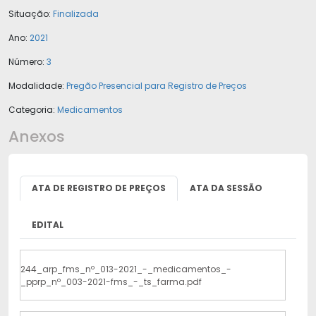
Situação:
Finalizada
Ano:
2021
Número:
3
Modalidade:
Pregão Presencial para Registro de Preços
Categoria:
Medicamentos
Anexos
ATA DE REGISTRO DE PREÇOS
ATA DA SESSÃO
EDITAL
244_arp_fms_nº_013-2021_-_medicamentos_-
_pprp_nº_003-2021-fms_-_ts_farma.pdf